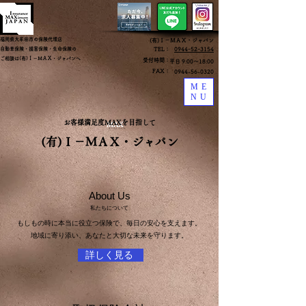
福岡県大牟田市の保険代理店
​(有)Ｉ－ＭＡＸ・ジャパン
自動車保険・損害保険・生命保険の
​TEL：
0944ｰ52ｰ3154
ご相談は(有)Ｉ－ＭＡＸ・ジャパンへ
受付時間：
​平日 9:00～18:00
FAX：
0944-56-0320
ME
NU
お客様満足度
MAX
を目指して
(有)Ｉ－ＭＡＸ・ジャパン
About Us
私たちについて
もしもの時に本当に役立つ保険で、毎日の安心を支えます。
地域に寄り添い、あなたと大切な未来を守ります。
詳しく見る